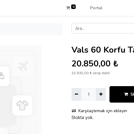
0
Portal
Vals 60 Korfu 
20.850,00
₺
22.935,00
₺
vergi dahil
S
Karşılaştırmak için ekleyin
Stokta yok.