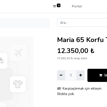
0
Portal
Maria 65 Korfu
12.350,00
₺
13.585,00
₺
vergi dahil
S
Karşılaştırmak için ekleyin
Stokta yok.