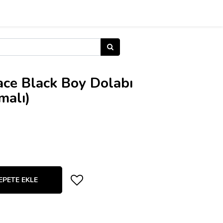
ace Black Boy Dolabı
malı)
EPETE EKLE