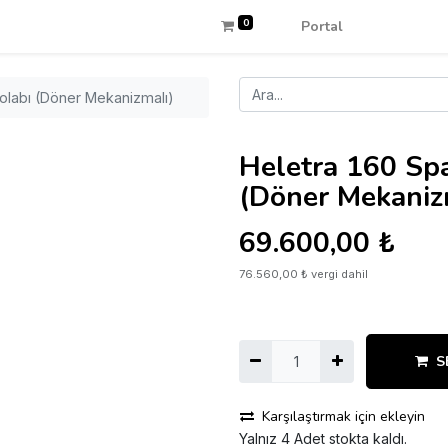
0
Portal
olabı (Döner Mekanizmalı)
Heletra 160 Sp
(Döner Mekaniz
69.600,00
₺
76.560,00
₺
vergi dahil
S
Karşılaştırmak için ekleyin
Yalnız 4 Adet stokta kaldı.