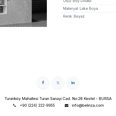
Ölçü
:
Boy Dolabı
Materyal
:
Lake Boya
Renk
:
Beyaz
Turanköy Mahallesi Turan Sanayi Cad. No:28 Kestel - BURSA
info@belinza.com
+90 (224) 222-9955