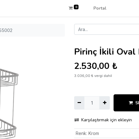
0
Portal
 55002
Pirinç İkili Ov
2.530,00
₺
3.036,00
₺
vergi dahil
S
Karşılaştırmak için ekleyin
Renk
:
Krom