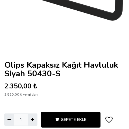
Olips Kapaksız Kağıt Havluluk
Siyah 50430-S
2.350,00
₺
2.820,00
₺
vergi dahil
SEPETE EKLE