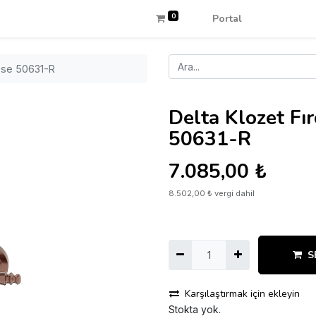
0
Portal
Rose 50631-R
Delta Klozet Fı
50631-R
7.085,00
₺
8.502,00
₺
vergi dahil
S
Karşılaştırmak için ekleyin
Stokta yok.