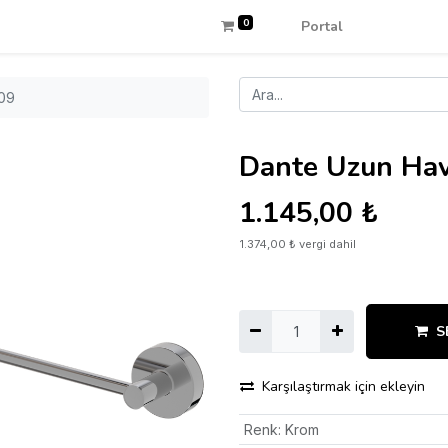
0
Portal
109
Dante Uzun Ha
1.145,00
₺
1.374,00
₺
vergi dahil
S
Karşılaştırmak için ekleyin
Renk
:
Krom