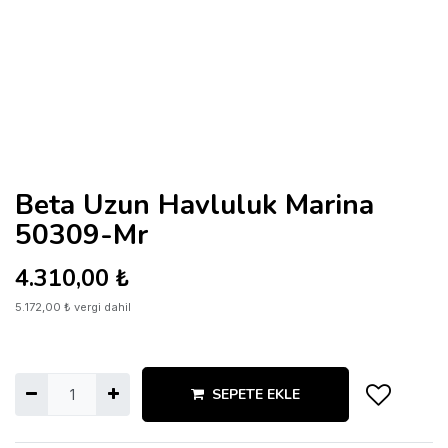
Beta Uzun Havluluk Marina
50309-Mr
4.310,00
₺
5.172,00
₺
vergi dahil
SEPETE EKLE