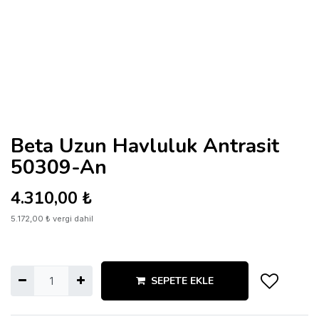
Beta Uzun Havluluk Antrasit
50309-An
4.310,00
₺
5.172,00
₺
vergi dahil
SEPETE EKLE