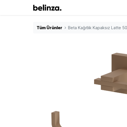
Tüm Ürünler
Beta Kağıtlık Kapaksız Latte 5