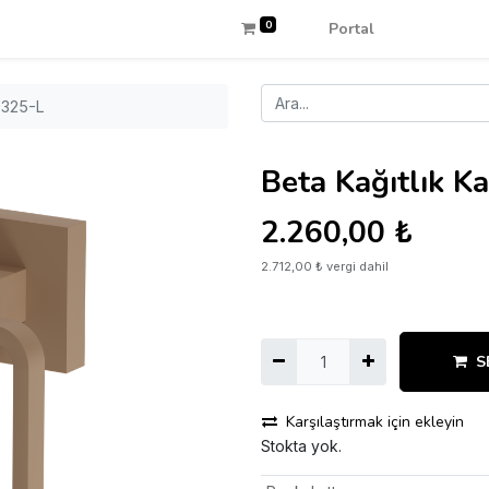
0
Portal
0325-L
Beta Kağıtlık K
2.260,00
₺
2.712,00
₺
vergi dahil
S
Karşılaştırmak için ekleyin
Stokta yok.