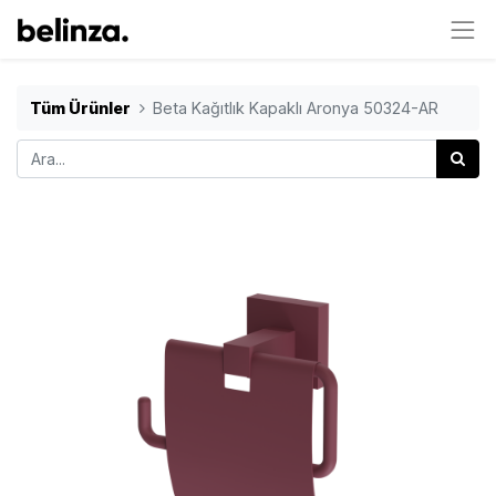
Tüm Ürünler
Beta Kağıtlık Kapaklı Aronya 50324-AR