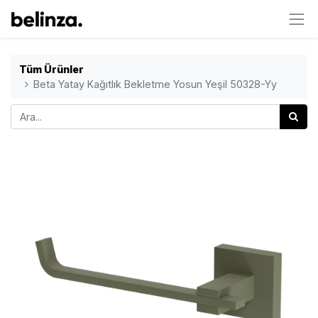
Tüm Ürünler
Beta Yatay Kağıtlık Bekletme Yosun Yeşil 50328-Yy