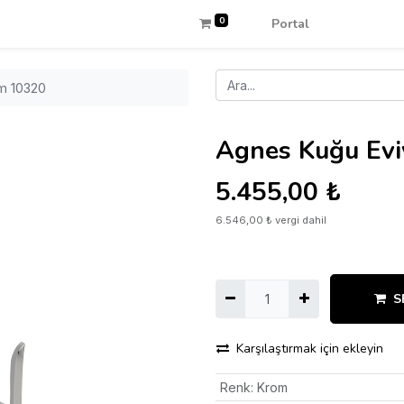
0
Portal
m 10320
Agnes Kuğu Evi
5.455,00
₺
6.546,00
₺
vergi dahil
S
Karşılaştırmak için ekleyin
Renk
:
Krom